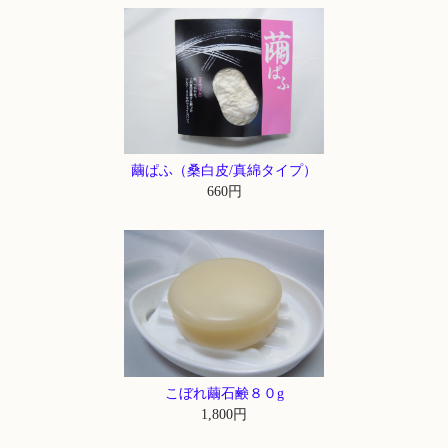
繭ぱふ（桑白皮/真綿タイプ）
660円
こぼれ繭石鹸８０g
1,800円