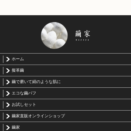
ホーム
擬革繭
繭で磨いて絹のような肌に
エコな繭パフ
お試しセット
繭家直販オンラインショップ
繭家