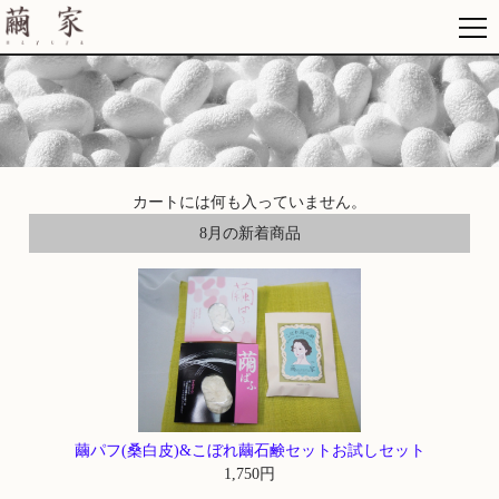
繭家
カートには何も入っていません。
8月の新着商品
繭パフ(桑白皮)&こぼれ繭石鹸セットお試しセット
1,750円