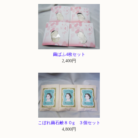
繭ぱふ4枚セット
2,400円
こぼれ繭石鹸８０g ３個セット
4,800円