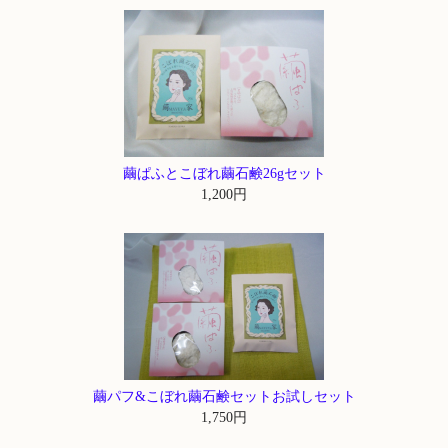
繭ぱふとこぼれ繭石鹸26gセット
1,200円
繭パフ&こぼれ繭石鹸セットお試しセット
1,750円