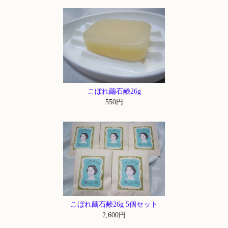
こぼれ繭石鹸26g
550円
こぼれ繭石鹸26g 5個セット
2,600円