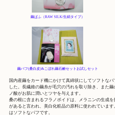
繭ぱふ（RAW SILK/生絹タイプ）
繭パフ(桑白皮)&こぼれ繭石鹸セットお試しセット
国内産繭をカード機にかけて真綿状にしてソフトなパ
した。長繊維の繭糸が毛穴の汚れを取り除き、また繭
ノ酸がお肌に潤いとツヤを与えます。
桑の根に含まれるフラノボイドは、メラニンの生成を
があると言われ、美白化粧品の原料に使われています
はソフトなパフです。