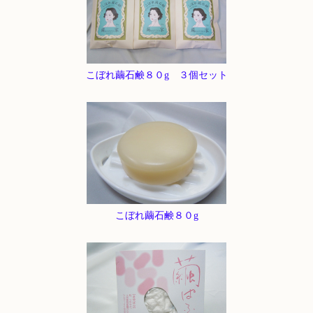
こぼれ繭石鹸８０g ３個セット
こぼれ繭石鹸８０g