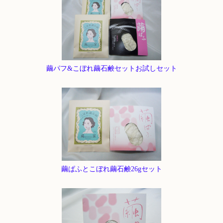
繭パフ&こぼれ繭石鹸セットお試しセット
繭ぱふとこぼれ繭石鹸26gセット