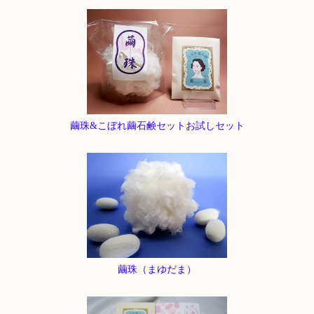
繭珠&こぼれ繭石鹸セットお試しセット
繭珠（まゆだま）