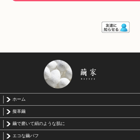
ホーム
擬革繭
繭で磨いて絹のような肌に
エコな繭パフ