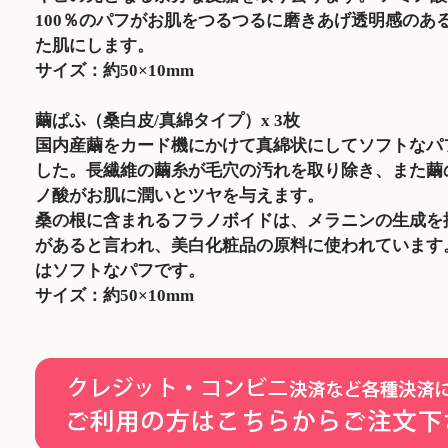
100％のパフがお肌をつるつるに磨きあげ透明感のあ
た肌にします。
サイズ：約50×10mm
繭ぱふ（桑白皮/真綿タイプ）x 3枚
国内産繭をカード機にかけて真綿状にしてソフトなパ
した。長繊維の繭糸が毛穴の汚れを取り除き、また繭
ノ酸がお肌に潤いとツヤを与えます。
桑の根に含まれるフラノボイドは、メラニンの生成を
があると言われ、美白化粧品の原料に使われています
はソフトなパフです。
サイズ：約50×10mm