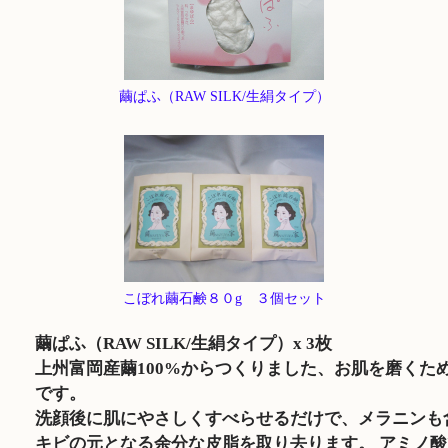
繭ぱふ（RAW SILK/生絹タイプ）
こぼれ繭石鹸８０g ３個セット
繭ぱふ（RAW SILK/生絹タイプ）x 3枚
上州富岡産繭100%からつくりました、お肌を磨くた
です。
洗顔後に肌にやさしくすべらせるだけで、メラニンも
キビの元となる余分な皮脂を取り去ります。 アミノ