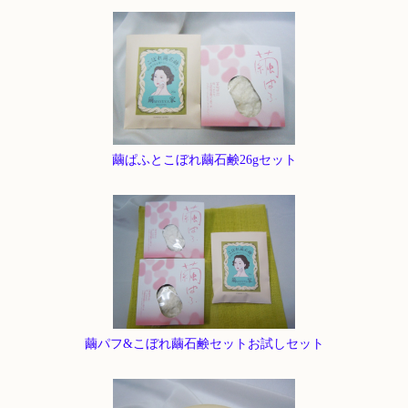
繭ぱふとこぼれ繭石鹸26gセット
繭パフ&こぼれ繭石鹸セットお試しセット