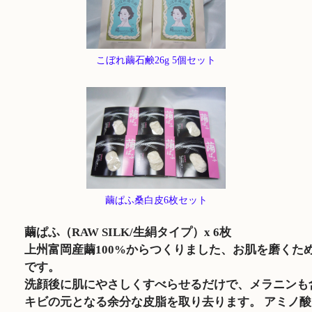
こぼれ繭石鹸26g 5個セット
繭ぱふ桑白皮6枚セット
繭ぱふ（RAW SILK/生絹タイプ）x 6枚
上州富岡産繭100%からつくりました、お肌を磨くた
です。
洗顔後に肌にやさしくすべらせるだけで、メラニンも
キビの元となる余分な皮脂を取り去ります。 アミノ