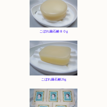
こぼれ繭石鹸８０g
こぼれ繭石鹸26g